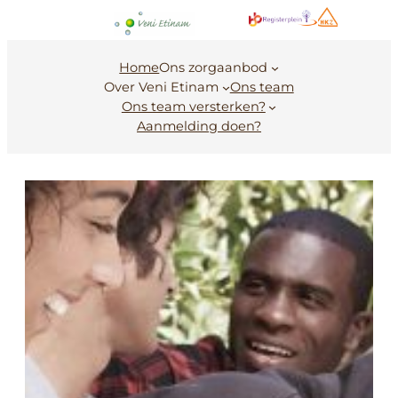
Ga
naar
de
Home
Ons zorgaanbod
inhoud
Over Veni Etinam
Ons team
Ons team versterken?
Aanmelding doen?