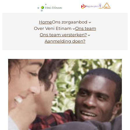
Ga
naar
de
Home
Ons zorgaanbod
inhoud
Over Veni Etinam
Ons team
Ons team versterken?
Aanmelding doen?