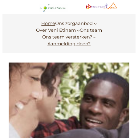
Ga
naar
de
Home
Ons zorgaanbod
inhoud
Over Veni Etinam
Ons team
Ons team versterken?
Aanmelding doen?